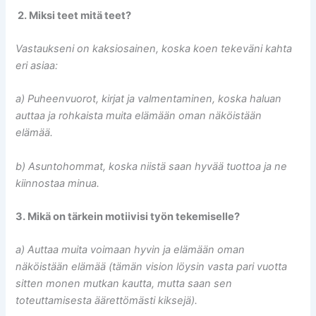
2. Miksi teet mitä teet?
Vastaukseni on kaksiosainen, koska koen tekeväni kahta
eri asiaa:
a) Puheenvuorot, kirjat ja valmentaminen, koska haluan
auttaa ja rohkaista muita elämään oman näköistään
elämää.
b) Asuntohommat, koska niistä saan hyvää tuottoa ja ne
kiinnostaa minua.
3. Mikä on tärkein motiivisi työn tekemiselle?
a) Auttaa muita voimaan hyvin ja elämään oman
näköistään elämää (tämän vision löysin vasta pari vuotta
sitten monen mutkan kautta, mutta saan sen
toteuttamisesta äärettömästi kiksejä).