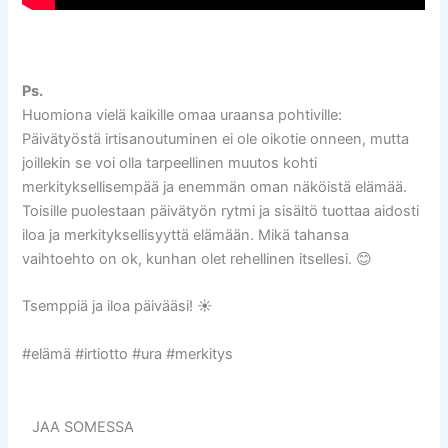
Ps.
Huomiona vielä kaikille omaa uraansa pohtiville:
Päivätyöstä irtisanoutuminen ei ole oikotie onneen, mutta
joillekin se voi olla tarpeellinen muutos kohti
merkityksellisempää ja enemmän oman näköistä elämää.
Toisille puolestaan päivätyön rytmi ja sisältö tuottaa aidosti
iloa ja merkityksellisyyttä elämään. Mikä tahansa
vaihtoehto on ok, kunhan olet rehellinen itsellesi. 😊
Tsemppiä ja iloa päivääsi! ☀️
#elämä #irtiotto #ura #merkitys
JAA SOMESSA