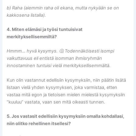
b) Raha (aiemmin raha oli ekana, mutta nykyään se on
kakkosena listalla).
4. Miten elämäsi ja työsi tuntuisivat
merkityksellisemmiltä?
Hmmm… hyvä kysymys. 🤔 Todennäköisesti isompi
vaikuttavuus eli entistä isomman ihmisryhmän
innostaminen tuntuisi vielä merkityksellisemmältä.
Kun olin vastannut edellisiin kysymyksiin, niin päätin lisätä
listaan vielä yhden kysymyksen, joka varmistaa, etten
vastaa mitä egon ja tietoisen mielen mielestä kysymyksiin
“kuuluu” vastata, vaan sen mitä oikeasti tunnen.
5. Jos vastasit edellisiin kysymyksiin omalla kohdallasi,
niin olitko rehellinen itsellesi?