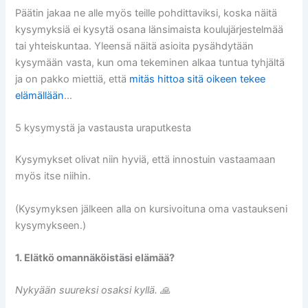
Päätin jakaa ne alle myös teille pohdittaviksi, koska näitä
kysymyksiä ei kysytä osana länsimaista koulujärjestelmää
tai yhteiskuntaa. Yleensä näitä asioita pysähdytään
kysymään vasta, kun oma tekeminen alkaa tuntua tyhjältä
ja on pakko miettiä, että
mitäs hittoa sitä oikeen tekee
elämällään
…
5 kysymystä ja vastausta uraputkesta
Kysymykset olivat niin hyviä, että innostuin vastaamaan
myös itse niihin.
(Kysymyksen jälkeen alla on kursivoituna oma vastaukseni
kysymykseen.)
1. Elätkö omannäköistäsi elämää?
Nykyään suureksi osaksi kyllä. 🙏