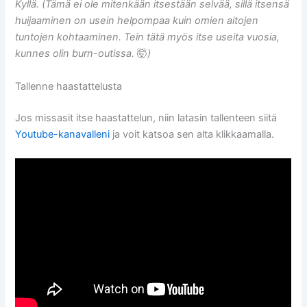
Kyllä. (Tämä ei ole mitenkään itsestään selvää, sillä itsensä
huijaaminen on usein helpompaa kuin omien aitojen
tuntojen kohtaaminen. Tein tätä myös itse useita vuosia,
kunnes olin burn-outissa.
🤯
)
Tallenne haastattelusta
Jos missasit itse haastattelun, niin latasin tallenteen siitä
Youtube-kanavalleni
ja voit katsoa sen alta klikkaamalla.