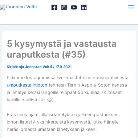
Siirry
sisältöön
5 kysymystä ja vastausta
uraputkesta (#35)
Kirjoittaja
Joonatan Voltti
/
17.9.2021
Pidimme Instagramissa live-haastattelun nousujohteisesta
uraputkesta irtioton
tehneen Terhin Aspola-Soton kanssa
ja lähetys keräsi langoille reippaat 50 kuulijaa. (Kiitokset
kaikille osallistujille. 😊)
Eräs seuraajani julkaisi lähetyksen jälkeen postauksen,
johon listasi 4 yksinkertaista kysymystä, jotka hänelle
heräsi omasta urastaan lähetyksen jälkeen.