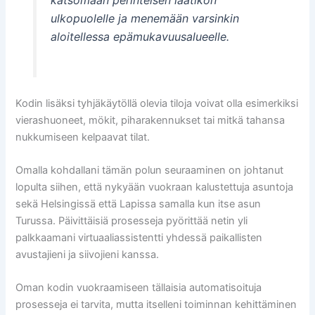
ulkopuolelle ja menemään varsinkin
aloitellessa epämukavuusalueelle.
Kodin lisäksi tyhjäkäytöllä olevia tiloja voivat olla esimerkiksi
vierashuoneet, mökit, piharakennukset tai mitkä tahansa
nukkumiseen kelpaavat tilat.
Omalla kohdallani tämän polun seuraaminen on johtanut
lopulta siihen, että nykyään vuokraan kalustettuja asuntoja
sekä Helsingissä että Lapissa samalla kun itse asun
Turussa. Päivittäisiä prosesseja pyörittää netin yli
palkkaamani virtuaaliassistentti yhdessä paikallisten
avustajieni ja siivojieni kanssa.
Oman kodin vuokraamiseen tällaisia automatisoituja
prosesseja ei tarvita, mutta itselleni toiminnan kehittäminen