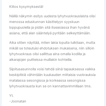
Kiitos kysymyksestä!
Näillä näkymin esitys uudesta lyhytvuokrauslaista olisi
menossa eduskunnan käsittelyyn syyskuun
loppupuolella ja pidän sitä itseasiassa ihan hyvänä
asiana, että alan sääntelyä pyritään selkeyttämään.
Aika sitten näyttää, miten lakia lopulta tulkitaan, mutta
mikäli se toteutuisi ehdotuksen mukaisena, niin silloin
lyhytvuokraus olisi sallittua aina omalla kodilla ja
aikarajojen puitteissa muillakin kohteilla.
Sijoitusasunnolla voisi tehdä siinä tapauksessa vaikka
keskipitkiä vähintään kuukauden mittaisia vuokrauksia
matalassa sesongissa ja korkeassa sesongissa
lyhytvuokrausta kun se on kannattavimmillaan tms.
Yt.
-Joonatan