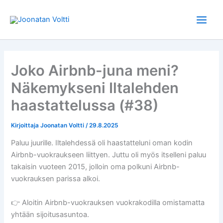
Siirry
sisältöön
Joko Airbnb-juna meni?
Näkemykseni Iltalehden
haastattelussa (#38)
Kirjoittaja
Joonatan Voltti
/
29.8.2025
Paluu juurille. Iltalehdessä oli haastatteluni oman kodin
Airbnb-vuokraukseen liittyen. Juttu oli myös itselleni paluu
takaisin vuoteen 2015, jolloin oma polkuni Airbnb-
vuokrauksen parissa alkoi.
👉 Aloitin Airbnb-vuokrauksen vuokrakodilla omistamatta
yhtään sijoitusasuntoa.