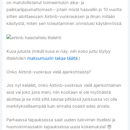
on mahdollistanut toimeentulon aika- ja
paikkariippumattomasti – jotain mistä haaveilin jo 10 vuotta
sitten aloittaessani Airbnb-vuokrauksen ja ilman mitään
käsitystä, miten sen toteuttaminen onnistuisi käytännössä.
Kuva jutusta (mikäli kuva ei näy, niin koko juttu löytyy
Iltalehden
maksumuurin takaa täältä
.)
Onko Airbnb-vuokraus vielä ajankohtaista?
Jos nyt kelailet, onko Airbnb-vuokraus vielä ajankohtainen
asia vai joko juna meni, niin koskaan ei ole myöhäistä
aloittaa ja se mitä siitä seuraa pitkässä juoksussa voi olla
merkityksellisempää kuin ennalta osaisit edes arvata.
Parhaassa tapauksessa saat uuden tulovirran itsellesi ja
huonoimmassakin tapauksessa uusia kokemuksia! 😎