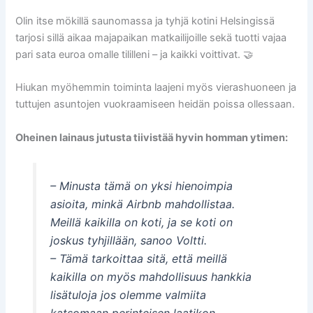
Olin itse mökillä saunomassa ja tyhjä kotini Helsingissä
tarjosi sillä aikaa majapaikan matkailijoille sekä tuotti vajaa
pari sata euroa omalle tililleni – ja kaikki voittivat. 🤝
Hiukan myöhemmin toiminta laajeni myös vierashuoneen ja
tuttujen asuntojen vuokraamiseen heidän poissa ollessaan.
Oheinen lainaus jutusta tiivistää hyvin homman ytimen:
– Minusta tämä on yksi hienoimpia
asioita, minkä Airbnb mahdollistaa.
Meillä kaikilla on koti, ja se koti on
joskus tyhjillään, sanoo Voltti.
– Tämä tarkoittaa sitä, että meillä
kaikilla on myös mahdollisuus hankkia
lisätuloja jos olemme valmiita
katsomaan perinteisen laatikon