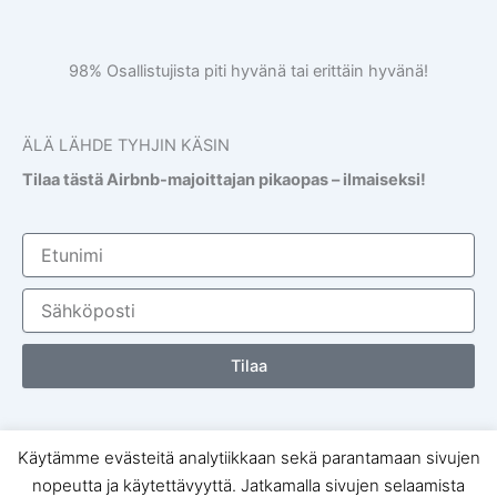
98% Osallistujista piti hyvänä tai erittäin hyvänä!
ÄLÄ LÄHDE TYHJIN KÄSIN
Tilaa tästä Airbnb-majoittajan pikaopas – ilmaiseksi!
Etunimi
Sähköposti
Tilaa
Käytämme evästeitä analytiikkaan sekä parantamaan sivujen
Copyright © 2020 Joonatan Voltti
nopeutta ja käytettävyyttä. Jatkamalla sivujen selaamista