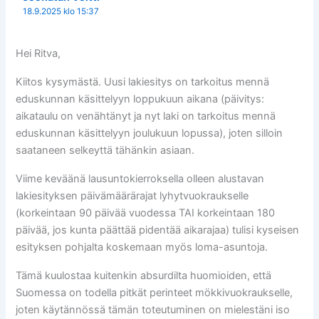
18.9.2025 klo 15:37
Hei Ritva,
Kiitos kysymästä. Uusi lakiesitys on tarkoitus mennä
eduskunnan käsittelyyn loppukuun aikana (päivitys:
aikataulu on venähtänyt ja nyt laki on tarkoitus mennä
eduskunnan käsittelyyn joulukuun lopussa), joten silloin
saataneen selkeyttä tähänkin asiaan.
Viime keväänä lausuntokierroksella olleen alustavan
lakiesityksen päivämäärärajat lyhytvuokraukselle
(korkeintaan 90 päivää vuodessa TAI korkeintaan 180
päivää, jos kunta päättää pidentää aikarajaa) tulisi kyseisen
esityksen pohjalta koskemaan myös loma-asuntoja.
Tämä kuulostaa kuitenkin absurdilta huomioiden, että
Suomessa on todella pitkät perinteet mökkivuokraukselle,
joten käytännössä tämän toteutuminen on mielestäni iso