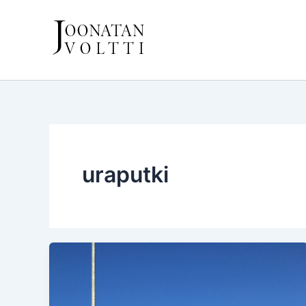
Siirry
sisältöön
uraputki