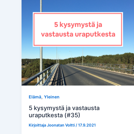
,
Elämä
Yleinen
5 kysymystä ja vastausta
uraputkesta (#35)
Kirjoittaja
Joonatan Voltti
/
17.9.2021