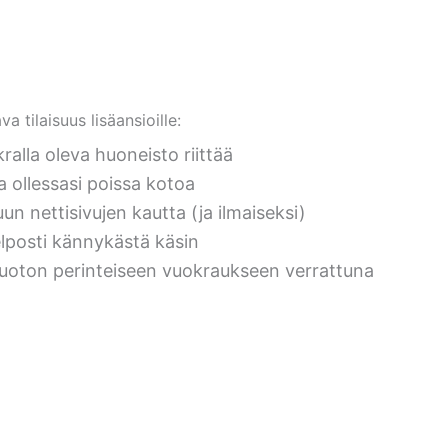
 tilaisuus lisäansioille:
alla oleva huoneisto riittää
a ollessasi poissa kotoa
uun nettisivujen kautta (ja ilmaiseksi)
lposti kännykästä käsin
tuoton perinteiseen vuokraukseen verrattuna