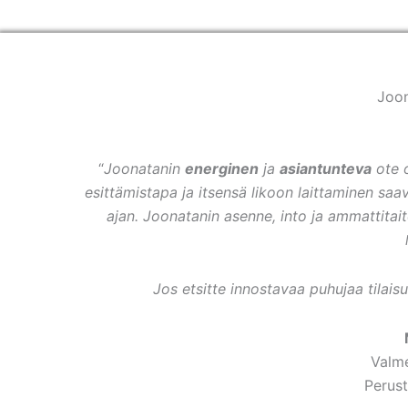
Joon
“
Joonatanin
energinen
ja
asiantunteva
ote o
esittämistapa ja itsensä likoon laittaminen s
ajan. Joonatanin asenne, into ja ammattitai
Jos etsitte innostavaa puhujaa tilais
Valm
Perust