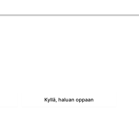
tajan pikaopas ja aloita lisätulojen hankinta
Kyllä, haluan oppaan