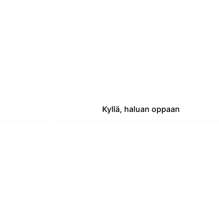
toiminnan rekisteröitymällä ilmaiseksi heid
ajoittajan pikaopas ja aloita lisätulojen han
Kyllä, haluan oppaan