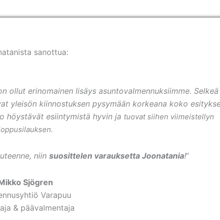
atanista sanottua:
n ollut erinomainen lisäys asuntovalmennuksiimme. Selkeä
aavat yleisön kiinnostuksen pysymään korkeana koko esityks
to höystävät esiintymistä hyvin ja
tuovat siihen viimeistellyn
loppusilauksen.
uuteenne, niin
suosittelen varauksetta Joonatania
!
”
Mikko Sjögren
ennusyhtiö Varapuu
aja & päävalmentaja