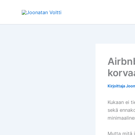
Siirry
sisältöön
Airbn
korva
Kirjoittaja
Joon
Kukaan ei t
sekä ennako
minimaalinen
Mutta mitä 