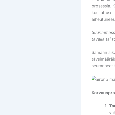
prosessia. K
kuullut usei
aiheutunees
Suurimmassa
tavalla tai t
Samaan aikaa
täysimääräi
seuranneet 
Korvauspros
Ta
va