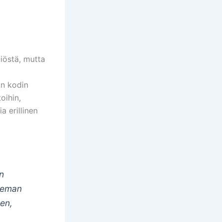
iöstä, mutta
an kodin
oihin,
a erillinen
un
hieman
en,