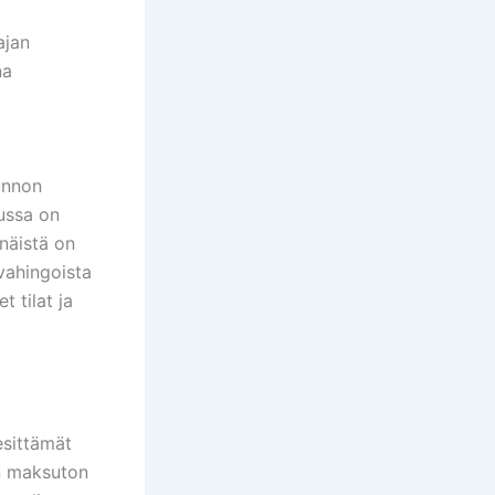
ajan
na
unnon
ussa on
 näistä on
 vahingoista
 tilat ja
esittämät
on maksuton