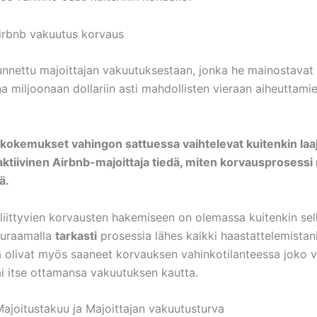
unnettu majoittajan vakuutuksestaan, jonka he mainostavat
a miljoonaan dollariin asti mahdollisten vieraan aiheuttami
 kokemukset vahingon sattuessa vaihtelevat kuitenkin laaja
ktiivinen Airbnb-majoittaja tiedä, miten korvausprosess
ä.
 liittyvien korvausten hakemiseen on olemassa kuitenkin se
euraamalla
tarkasti
prosessia lähes kaikki haastattelemistan
a olivat myös saaneet korvauksen vahinkotilanteessa joko vi
ai itse ottamansa vakuutuksen kautta.
Majoitustakuu ja Majoittajan vakuutusturva