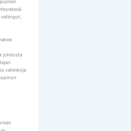
apuolien
hteydessä.
 vahingot,
 hakee
kä johdosta
tajan
ta vahinkoja
asunnon
oraan
tua