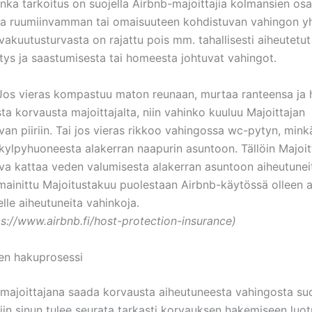
onka tarkoitus on suojella Airbnb-majoittajia kolmansien os
ta ruumiinvamman tai omaisuuteen kohdistuvan vahingon y
vakuutusturvasta on rajattu pois mm. tahallisesti aiheutetut
ys ja saastumisesta tai homeesta johtuvat vahingot.
Jos vieras kompastuu maton reunaan, murtaa ranteensa ja
a korvausta majoittajalta, niin vahinko kuuluu Majoittajan
van piiriin. Tai jos vieras rikkoo vahingossa wc-pytyn, min
 kylpyhuoneesta alakerran naapurin asuntoon. Tällöin Majoit
va kattaa veden valumisesta alakerran asuntoon aiheutunei
mainittu Majoitustakuu puolestaan Airbnb-käytössä olleen 
lle aiheutuneita vahinkoja.
ps://www.airbnb.fi/host-protection-insurance)
en hakuprosessi
t majoittajana saada korvausta aiheutuneesta vahingosta su
niin sinun tulee seurata tarkasti korvauksen hakemiseen luo