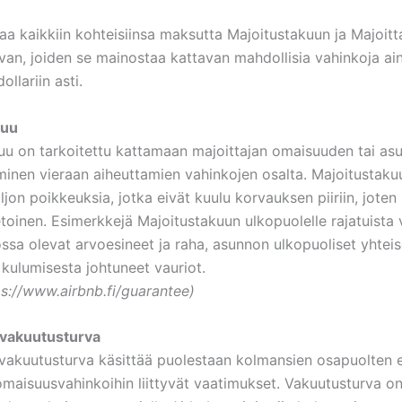
aa kaikkiin kohteisiinsa maksutta Majoitustakuun ja Majoitt
van, joiden se mainostaa kattavan mahdollisia vahinkoja ai
ollariin asti.
kuu
uu on tarkoitettu kattamaan majoittajan omaisuuden tai as
minen vieraan aiheuttamien vahinkojen osalta. Majoitustaku
ljon poikkeuksia, jotka eivät kuulu korvauksen piiriin, joten
etoinen. Esimerkkejä Majoitustakuun ulkopuolelle rajatuista
sa olevat arvoesineet ja raha, asunnon ulkopuoliset yhteiset
 kulumisesta johtuneet vauriot.
ps://www.airbnb.fi/guarantee)
 vakuutusturva
 vakuutusturva käsittää puolestaan kolmansien osapuolten 
 omaisuusvahinkoihin liittyvät vaatimukset. Vakuutusturva 