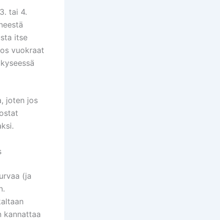
. tai 4.
yneestä
sta itse
jos vuokraat
s kyseessä
, joten jos
nostat
ksi.
s
urvaa (ja
n.
altaan
än kannattaa