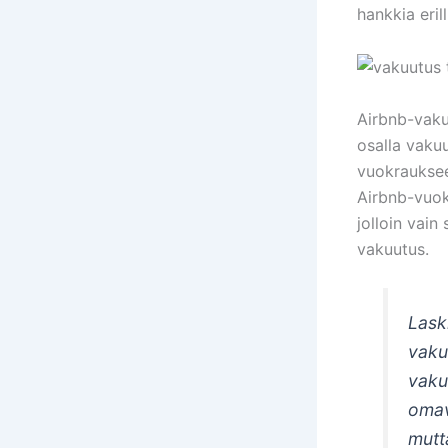
hankkia eril
Airbnb-vaku
osalla vakuu
vuokrauksee
Airbnb-vuok
jolloin vain
vakuutus.
Lask
vaku
vaku
omav
mutt