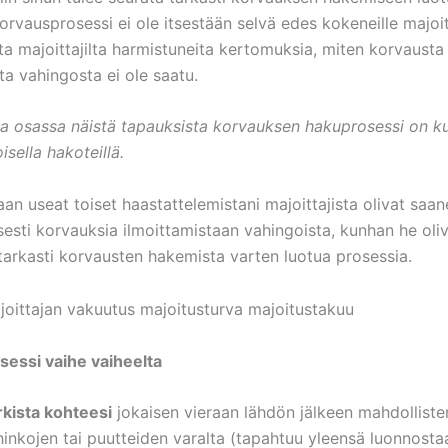
orvausprosessi ei ole itsestään selvä edes kokeneille majoitt
lta majoittajilta harmistuneita kertomuksia, miten korvausta
ta vahingosta ei ole saatu.
 osassa näistä tapauksista korvauksen hakuprosessi on kui
oisella hakoteillä.
n useat toiset haastattelemistani majoittajista olivat saan
sesti korvauksia ilmoittamistaan vahingoista, kunhan he oli
tarkasti korvausten hakemista varten luotua prosessia.
essi vaihe vaiheelta
rkista kohteesi
jokaisen vieraan lähdön jälkeen mahdolliste
hinkojen tai puutteiden varalta (tapahtuu yleensä luonnosta