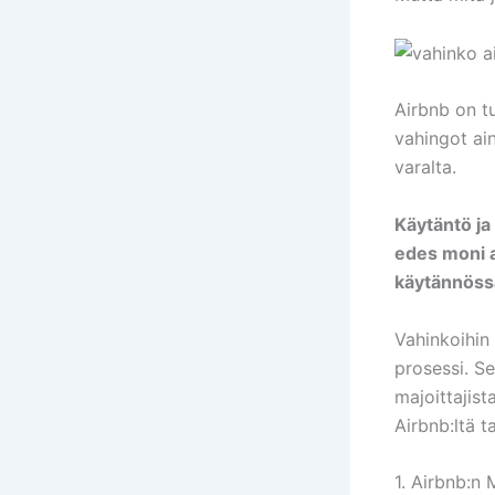
Airbnb on t
vahingot ain
varalta.
Käytäntö ja
edes moni a
käytännöss
Vahinkoihin
prosessi. S
majoittajist
Airbnb:ltä t
1. Airbnb:n 