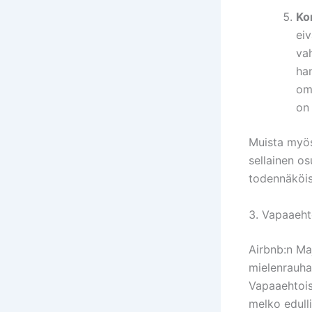
Ko
eiv
vah
ha
oma
on 
Muista myös,
sellainen os
todennäköis
3. Vapaaeht
Airbnb:n Maj
mielenrauha
Vapaaehtois
melko edulli