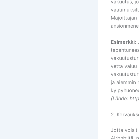
vakuutus, j
vaatimuksil
Majoittajan 
ansionmenet
Esimerkki:
tapahtuneest
vakuutustur
vettä valuu
vakuutustur
ja aiemmin 
kylpyhuonee
(Lähde: htt
2. Korvauks
Jotta voisi
Airbnb:ltä, 