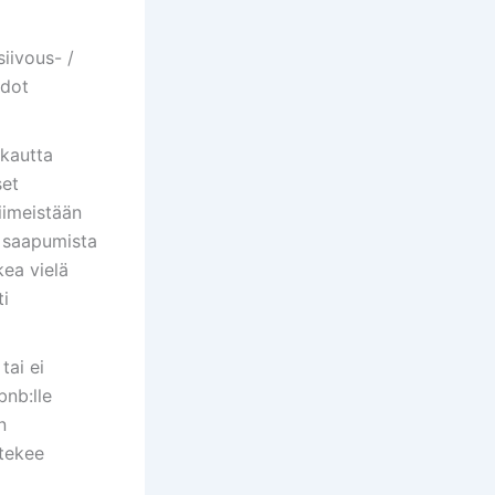
iivous- /
edot
 kautta
set
iimeistään
n saapumista
ea vielä
i
tai ei
bnb:lle
n
 tekee