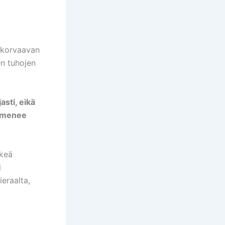
 korvaavan
en tuhojen
sti, eikä
i menee
lkeä
i
eraalta,