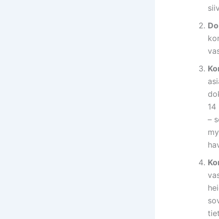
sii
Do
kor
vas
Ko
asi
do
14 
– 
my
hav
Ko
vas
he
sov
ti