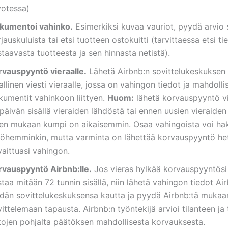
votessa)
kumentoi vahinko.
Esimerkiksi kuvaa vauriot, pyydä arvio s
jauskuluista tai etsi tuotteen ostokuitti (tarvittaessa etsi ti
taavasta tuotteesta ja sen hinnasta netistä).
rvauspyyntö vieraalle.
Lähetä Airbnb:n sovittelukeskuksen
allinen viesti vieraalle, jossa on vahingon tiedot ja mahdolli
kumentit vahinkoon liittyen.
Huom:
lähetä korvauspyyntö v
päivän sisällä vieraiden lähdöstä tai ennen uusien vieraide
sen mukaan kumpi on aikaisemmin. Osaa vahingoista voi hak
öhemminkin, mutta varminta on lähettää korvauspyyntö het
aittuasi vahingon.
rvauspyyntö Airbnb:lle.
Jos vieras hylkää korvauspyyntösi 
taa mitään 72 tunnin sisällä, niin lähetä vahingon tiedot Air
idän sovittelukeskuksensa kautta ja pyydä Airbnb:tä mukaa
ittelemaan tapausta. Airbnb:n työntekijä arvioi tilanteen ja
etojen pohjalta päätöksen mahdollisesta korvauksesta.