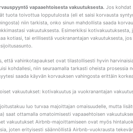
rvauspyyntö vapaaehtoisesta vakuutuksesta.
Jos kohdat 3
ät tuota toivottua lopputulosta (eli et saisi korvausta synt
ingosta) niin tarkista, onko sinun mahdollista saada korvau
nkkimastasi vakuutuksesta. Esimerkiksi kotivakuutuksesta, 
a kotiasi, tai erillisestä vuokranantajan vakuutuksesta, jo
sijoitusasunto.
 että vahinkotapaukset ovat tilastollisesti hyvin harvinaisia
uisi kohdallesi, niin seuraamalla tarkasti oheista prosessia 
yytesi saada käyvän korvauksen vahingosta erittäin korkea
oiset vakuutukset: kotivakuutus ja vuokranantajan vakuutu
oitustakuu luo turvaa majoittajan omaisuudelle, mutta lisät
a) saat ottamalla omatoimisesti vapaaehtoisen vakuutukse
et vakuutukset Airbnb-majoittamiseen ovat myös hintaluok
sia, joten erityisesti säännöllistä Airbnb-vuokrausta tekev