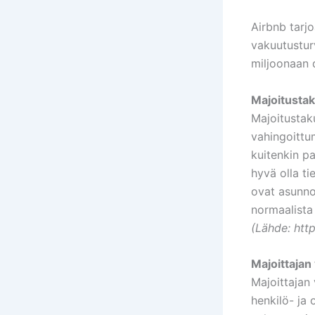
Airbnb tarjo
vakuutustur
miljoonaan d
Majoitusta
Majoitustak
vahingoittu
kuitenkin pa
hyvä olla ti
ovat asunnos
normaalista
(Lähde: htt
Majoittajan
Majoittajan
henkilö- ja