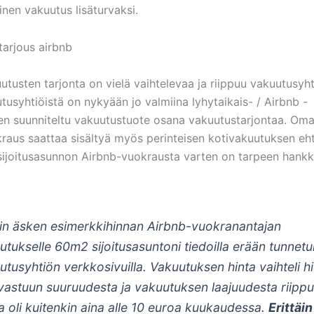
linen vakuutus lisäturvaksi.
utusten tarjonta on vielä vaihtelevaa ja riippuu vakuutusyht
tusyhtiöistä on nykyään jo valmiina lyhytaikais- / Airbnb -
n suunniteltu vakuutustuote osana vakuutustarjontaa. Om
raus saattaa sisältyä myös perinteisen kotivakuutuksen eht
 sijoitusasunnon Airbnb-vuokrausta varten on tarpeen hankki
in äsken esimerkkihinnan Airbnb-vuokranantajan
utukselle 60m2 sijoitusasuntoni tiedoilla erään tunnet
utusyhtiön verkkosivuilla. Vakuutuksen hinta vaihteli 
astuun suuruudesta ja vakuutuksen laajuudesta riippu
a oli kuitenkin aina alle 10 euroa kuukaudessa.
Erittäin