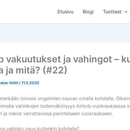
Etusivu
Blogi
Tuotteet
b vakuutukset ja vahingot – k
a ja mitä? (#22)
atan Voltti
/
11.5.2020
ietenkään toivoisi ongelmien osuvan omalle kohdalle. Oikein
imalla vahinkojen todennäköisyys Airbnb-vuokrauksessa o
 ja riskist verrattavissa perinteiseen vuokraukseen.
jos vahinko osuu kuitenkin kohdalle?