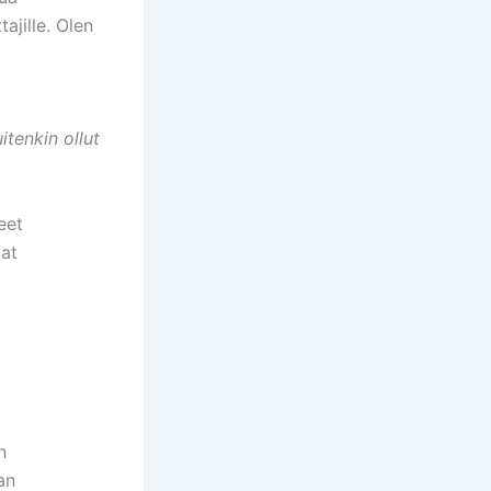
ajille. Olen
tenkin ollut
eet
vat
n
an